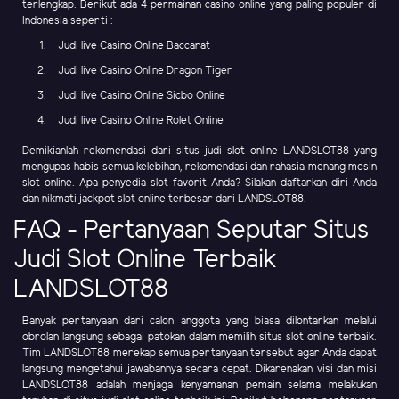
terlengkap. Berikut ada 4 permainan casino online yang paling populer di
Indonesia seperti :
Judi live Casino Online Baccarat
Judi live Casino Online Dragon Tiger
Judi live Casino Online Sicbo Online
Judi live Casino Online Rolet Online
Demikianlah rekomendasi dari situs judi slot online LANDSLOT88 yang
mengupas habis semua kelebihan, rekomendasi dan rahasia menang mesin
slot online. Apa penyedia slot favorit Anda? Silakan daftarkan diri Anda
dan nikmati jackpot slot online terbesar dari LANDSLOT88.
FAQ - Pertanyaan Seputar Situs
Judi Slot Online Terbaik
LANDSLOT88
Banyak pertanyaan dari calon anggota yang biasa dilontarkan melalui
obrolan langsung sebagai patokan dalam memilih situs slot online terbaik.
Tim LANDSLOT88 merekap semua pertanyaan tersebut agar Anda dapat
langsung mengetahui jawabannya secara cepat. Dikarenakan visi dan misi
LANDSLOT88 adalah menjaga kenyamanan pemain selama melakukan