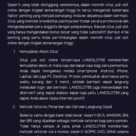
Seperti yang telah disinggung sebelumnya, dalam memilih situs judi slot
online dengan tingkat kemenangan tinggi ini harus mengamati beberapa
faktor penting yang menjadi penunjang Anda ke depannya dalam bermain.
Situs yang memiliki kredibilitas pastinya bertindak secara profesional dan
mengedepankan para anggota dengan pelayanannya. Banyak situs judi slot
yang hanya mengandalkan bonus besar yang tidak substantif. Berikut 4 hal
penting yang perlu Anda pertimbangkan dalam memilih situs judi slot
online dengan tingkat kemenangan tinggi :
Kemudahan Akses Situs
Situs judi slot online terpercaya LANDSLOT88 memberikan
kemudahan akses di mana saja dan kapan saja bagi para pemainnya.
Anda dapat mengakses melalui smartphone Android, iPhone,
Laptop dan juga PC Desktop. Proses pembuatan akun hanya perlu
waktu kurang dari 5 menit, setelah berhasil dapat langsung
melakukan login dan bermain. LANDSLOT88 juga menyediakan link
alternatif yang dapat diakses kapan saja yaitu LANDSLOT88 yang
dapat Anda akses tanpa internet positif.
Metode Setoran, Penarikan dan Obrolan Langsung Cepat
Bekerja sama dengan bank lokal besar seperti BCA, MANDIRI, BNI
dan BRI yang dijadikan sebagai metode setoran bagi para pemain.
Tidak hanya sampai di sana, pihak LANDSLOT88 memberikan
metode setoran via e-money seperti GOPAY, OVO, DANA selama