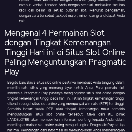
campur variasi taruhan Anda dengan sesekali melakukan taruhan
kecil dan besar di setiap putaran slot. Menurut pengalaman,
dengan cara tersebut jackpot major, minor dan grand dapat Anda
raih.
Mengenal 4 Permainan Slot
dengan Tingkat Kemenangan
Tinggi Hari ini di Situs Slot Online
Paling Menguntungkan Pragmatic
Play
Begitu banyaknya situs slot online pastinya membuat Anda bingung dalam
memilih satu situs yang memang layak untuk Anda. Para pemain slot
Indonesia Pragmatic Play pastinya menginginkan situs slot online dengan
tingkat kemenangan tinggi pada hari ini. Istilah tingkat kemenangan tinggi
dikenal sebagai situs slot online yang mempunyai win rate (RTP) tertinggi.
Semakin besar suatu RTP atau tingkat kemenangan maka semakin
menguntungkan situs slot online tersebut. Maka dari itu, pihak
LANDSLOT88 akan memberikan informasi penting kepada Anda dalam
memilih permainan slot online paling menguntungkan Pragmatic Play setiap
harinya. Keuntungan dari informasi ini memungkinkan Anda memenangkan