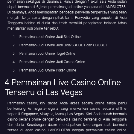
permainan sekaligus di dalamnya. Hanya dengan 1 akun saja Anda sudah
dapat bermain di 6 jenis permainan judi online yang ada di LANDSLOT88.
Di dalamnya, Anda mendapatkan berbagai penyedia terpercaya yang telah
menjalin kerja sama dengan pihak kami. Penyedia yang populer di Asia
Tenggara bahkan di dunia dan telah memiliki pengalaman belasan tahun
menjalankan judi online tersebut.
Permainan Judi Online Judi Slot Online
Permainan Judi Online Judi Bola SBOBET dan UBOBET
Permainan Judi Online Togel Online
Permainan Judi Online Judi Casino Online
Permainan Judi Online Poker Online
4 Permainan Live Casino Online
Terseru di Las Vegas
Permainan casino, kini dapat Anda akses secara online tanpa perlu
berkunjung ke negara-negara yang menyajikan casino secara offline
seperti Singapore, Malaysia, Macau, Las Vegas. Kini Anda sudah bermain
casino secara online dengan penyedia casino terkenal di Asia Tenggara
dan dunia. Keuntungan dalam mendapatkan kesenangan saat bermain
terasa di agen casino LANDSLOT88 dengan permainan casino online