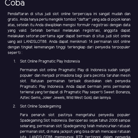
Coba
Pendaftaran di situs judi slot online terpercaya ini sangat mudah dan
gratis. Anda hanya perlu mengklik tombol "daftar" yang ada di pojok kanan
atas, setelah itu Anda diwajibkan mengisi formulir registrasi dengan data
yang valid. Setelah berhasil melakukan registrasi, anggota dapat
melakukan setoran pertama agar dapat bermain di situs judi slot online
uang asli LANDSLOT88. Anda dapat menikmati 14 permainan slot online
dengan tingkat kemenangan tinggi terlengkap dari penyedia terpopuler
seperti :
Slot Online Pragmatic Play Indonesia
Permainan slot online Pragmatic Play di Indonesia sudah sangat
populer dan menjadi primadona bagi para pecinta taruhan mesin
slot. Ratusan permainan terbaik disediakan oleh penyedia
Pragmatic Play Indonesia. Anda dapat bermain jenis permainan
terkenal yang terdapat di Pragmatic Play seperti Sweet Bonanza,
Aztec Gems, Joker Jewels, Wild West Gold, dan lainnya.
Slot Online Spadegaming
Para penaruh slot pastinya mengetahui penyedia populer
Spadegaming Slot Indonesia. Beroperasi sejak tahun 2008 sampai
sekarang, permainan slot Spadegaming telah meluncurkan ratusan
permainan slot, di mana jackpot yang bisa diraih mencapai ratusan
juta. LANDSLOT88 mempunyai RTP tertinggi dalam penyedia