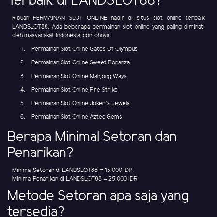
Terbaik di LANDSLOT88?
Ribuan PERMAINAN SLOT ONLINE hadir di situs slot online terbaik
LANDSLOT88. Ada beberapa permainan slot online yang paling diminati
oleh masyarakat Indonesia, contohnya :
Permainan Slot Online Gates Of Olympus
Permainan Slot Online Sweet Bonanza
Permainan Slot Online Mahjong Ways
Permainan Slot Online Fire Strike
Permainan Slot Online Joker's Jewels
Permainan Slot Online Aztec Gems
Berapa Minimal Setoran dan
Penarikan?
Minimal Setoran di LANDSLOT88 = 15.000 IDR
Minimal Penarikan di LANDSLOT88 = 25.000 IDR
Metode Setoran apa saja yang
tersedia?