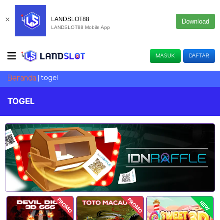
×
LANDSLOT88
Download
LANDSLOT88 Mobile App
MASUK
DAFTAR
Beranda
togel
TOGEL
PROMO
PROMO
NEW