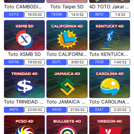
Toto CAMBODIA 5D
Toto Taipei 5D
4D TOTO Jakarta POOLS
42112
78396
8610
19:35:50
14:0:50
1:4:50
Toto XSMB 5D
Toto CALIFORNIA 4D
Toto KENTUCKY 4D
59760
8371
7029
19:55:50
9:50:50
1:40:50
Toto TRINIDAD & TOBAGO 4D
Toto JAMAICA 4D
Toto CAROLINA 4D
4670
4639
2247
22:50:50
21:50:50
3:20:50