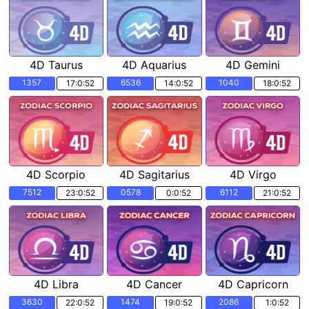
4D Taurus
4D Aquarius
4D Gemini
1357
6536
1040
17:0:50
14:0:50
18:0:50
4D Scorpio
4D Sagitarius
4D Virgo
7512
0578
6112
23:0:50
0:0:50
21:0:50
4D Libra
4D Cancer
4D Capricorn
3630
1474
2086
22:0:50
19:0:50
1:0:50